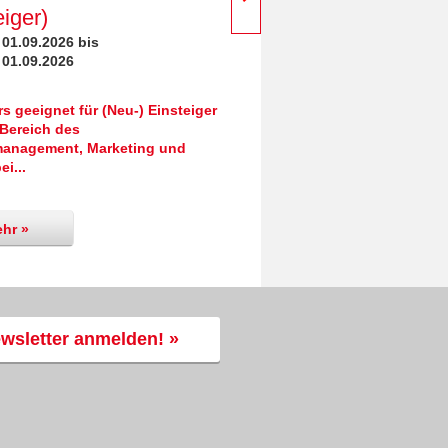
Wednesday, 02.09.2026 bis
eiger)
Thursday, 03.09.2026
 01.09.2026 bis
Kurzbeschreibung
 01.09.2026
 geeignet für (Neu-) Einsteiger
Der Digitaldruck gewinnt im
Bereich des
Verpackungsdruck zunehmend 
anagement, Marketing und
ei...
hr »
Mehr »
wsletter anmelden! »