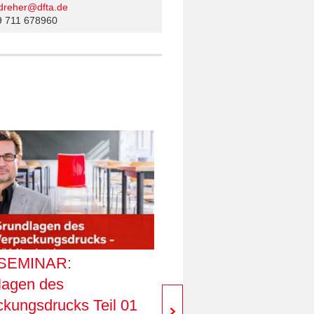
.dreher@dfta.de
49 711 678960
SEMINAR:
Digitaler Verpackung
lagen des
Relevanz, Technologi
kungsdrucks Teil 01
Druckproduktion